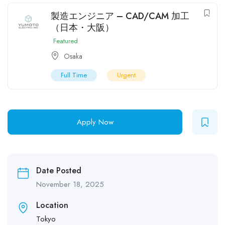
製造エンジニア – CAD/CAM 加工
（日本・大阪）
Featured
Osaka
Full Time
Urgent
Apply Now
Date Posted
November 18, 2025
Location
Tokyo