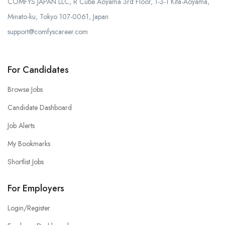
COMFYS JAPAN LLC, R Cube Aoyama 3rd Floor, 1-3-1 Kita-Aoyama,
Minato-ku, Tokyo 107-0061, Japan
support@comfyscareer.com
For Candidates
Browse Jobs
Candidate Dashboard
Job Alerts
My Bookmarks
Shortlist Jobs
For Employers
Login/Register