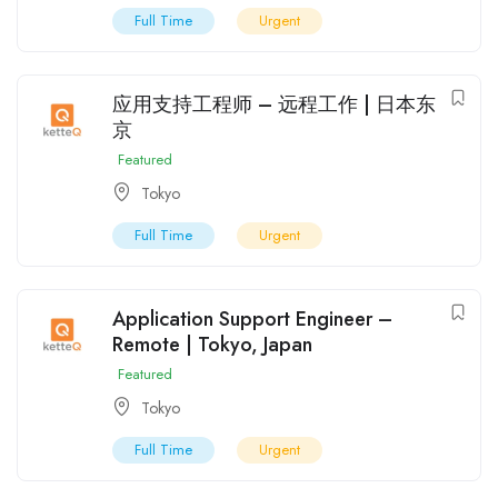
Full Time
Urgent
应用支持工程师 – 远程工作 | 日本东
京
Featured
Tokyo
Full Time
Urgent
Application Support Engineer –
Remote | Tokyo, Japan
Featured
Tokyo
Full Time
Urgent