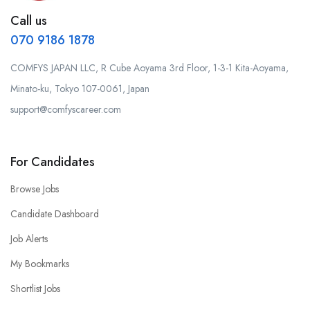
Call us
070 9186 1878
COMFYS JAPAN LLC, R Cube Aoyama 3rd Floor, 1-3-1 Kita-Aoyama,
Minato-ku, Tokyo 107-0061, Japan
support@comfyscareer.com
For Candidates
Browse Jobs
Candidate Dashboard
Job Alerts
My Bookmarks
Shortlist Jobs