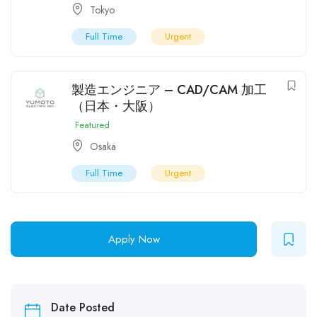
Tokyo
Full Time
Urgent
製造エンジニア – CAD/CAM 加工
（日本・大阪）
Featured
Osaka
Full Time
Urgent
Apply Now
Date Posted