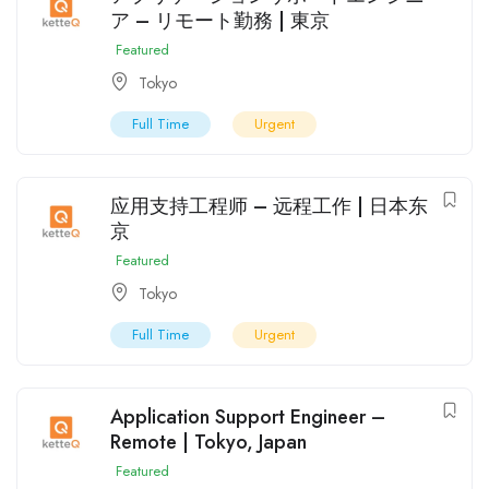
ア – リモート勤務 | 東京
Featured
Tokyo
Full Time
Urgent
应用支持工程师 – 远程工作 | 日本东
京
Featured
Tokyo
Full Time
Urgent
Application Support Engineer –
Remote | Tokyo, Japan
Featured