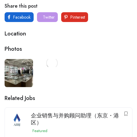
Share this post
Facebook
Twitter
Pinterest
Location
Photos
Related Jobs
企业销售与并购顾问助理（东京・港
区）
Featured