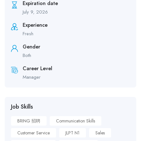
Expiration date
July 9, 2026
Experience
Fresh
Gender
Both
Career Level
Manager
Job Skills
BRING 招聘
Communication Skills
Customer Service
JLPT N1
Sales