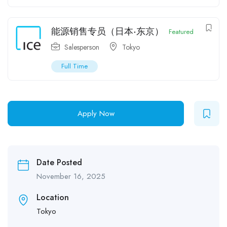
能源销售专员（日本·东京）
Featured
Salesperson
Tokyo
Full Time
Apply Now
Date Posted
November 16, 2025
Location
Tokyo