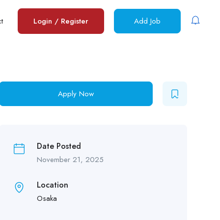
t
Login
/
Register
Add Job
Apply Now
Date Posted
November 21, 2025
Location
Osaka